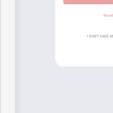
Rese
I DON’T HAVE 